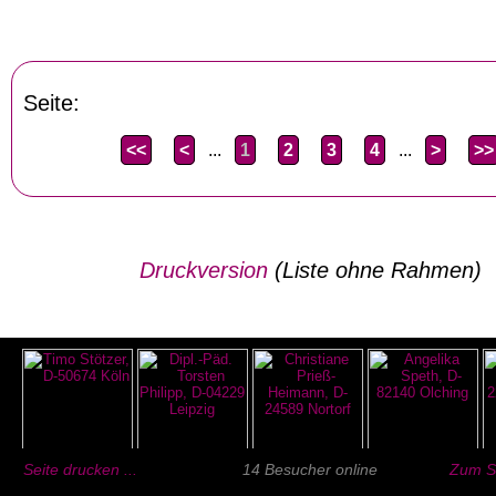
Seite:
<<
<
...
1
2
3
4
...
>
>>
Druckversion
(Liste ohne Rahmen)
Seite drucken ...
14 Besucher online
Zum Se