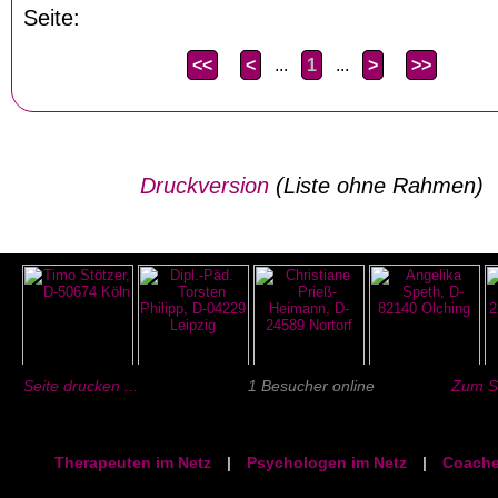
Seite:
<<
<
...
1
...
>
>>
Druckversion
(Liste ohne Rahmen)
Seite drucken ...
1 Besucher online
Zum Se
Therapeuten im Netz
|
Psychologen im Netz
|
Coache