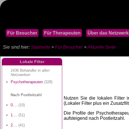
Für Besucher
Für Therapeuten
Über das Netzwerk
Sie sind hier:
Startseite
>
Für Besucher
>
Aktuelle Seite
Lokale Filter
1436 Behandler in allen
Netzwerken
Psychotherapeuten
(328)
Nach Postleitzahl
Nutzen Sie die lokalen Filter 
(Lokaler Filter plus ein Zusatzfilt
0....
(10)
Die Profile der Psychotherapeut
1....
(51)
aufsteigend nach Postleitzahl.
2....
(41)