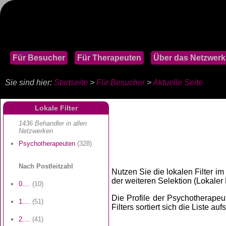
Für Besucher
Für Therapeuten
Über das Netzwerk
Sie sind hier:
Startseite
>
Für Besucher
>
Aktuelle Seite
Lokale Filter
1436 Behandler in allen
Netzwerken
Psychotherapeuten
(328)
Nach Postleitzahl
Nutzen Sie die lokalen Filter im
der weiteren Selektion (Lokaler Fi
0....
(10)
Die Profile der Psychotherapeut
1....
(51)
Filters sortiert sich die Liste au
2....
(41)