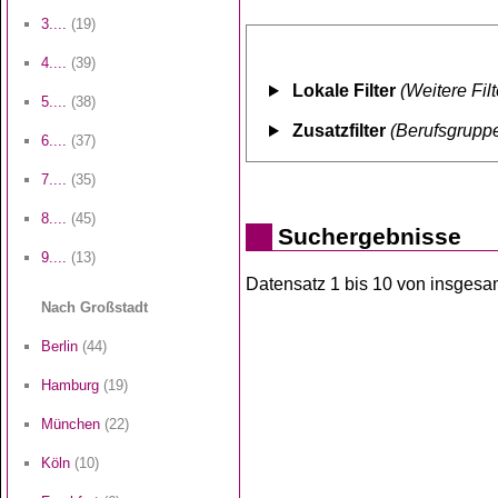
3....
(19)
4....
(39)
Lokale Filter
(Weitere Fil
5....
(38)
Zusatzfilter
(Berufsgruppe
6....
(37)
7....
(35)
8....
(45)
Suchergebnisse
9....
(13)
Datensatz 1 bis 10 von insgesamt
Nach Großstadt
Berlin
(44)
Hamburg
(19)
München
(22)
Köln
(10)