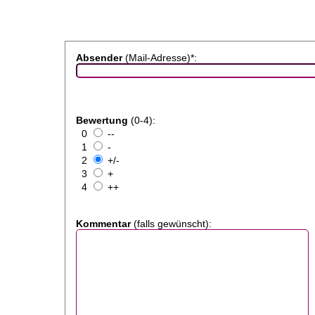
Absender
(Mail-Adresse)*:
Bewertung
(0-4):
0
--
1
-
2
+/-
3
+
4
++
Kommentar
(falls gewünscht):