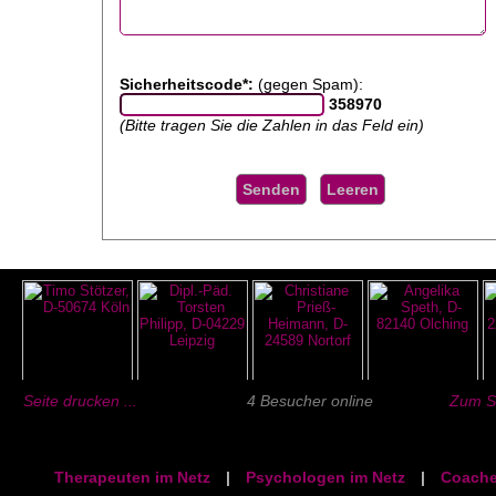
Sicherheitscode*:
(gegen Spam):
358970
(Bitte tragen Sie die Zahlen in das Feld ein)
Seite drucken ...
4 Besucher online
Zum Se
Therapeuten im Netz
|
Psychologen im Netz
|
Coache