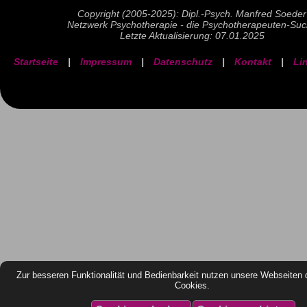
Copyright (2005-2025): Dipl.-Psych. Manfred Soeder
Netzwerk Psychotherapie - die Psychotherapeuten-Su
Letzte Aktualisierung: 07.01.2025
Startseite
|
Impressum
|
Datenschutz
|
Kontakt
|
Li
Zur besseren Funktionalität und Bedienbarkeit nutzen unsere Webseiten 
Cookies.