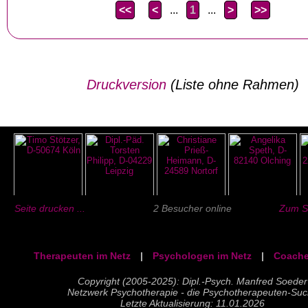
<<
<
...
1
...
>
>>
Druckversion
(Liste ohne Rahmen)
Seite drucken ...
2 Besucher online
Zum Se
Therapeuten im Netz
|
Psychologen im Netz
|
Coache
Copyright (2005-2025): Dipl.-Psych. Manfred Soeder
Netzwerk Psychotherapie - die Psychotherapeuten-Su
Letzte Aktualisierung: 11.01.2026