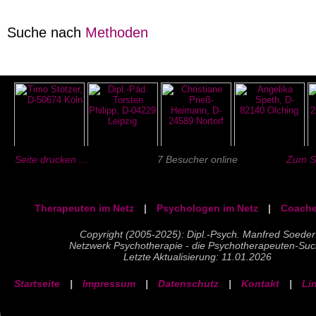
Suche nach
Methoden
Seite drucken ...
7 Besucher online
Zum Se
Therapeuten im Netz
|
Psychologen im Netz
|
Coache
Copyright (2005-2025): Dipl.-Psych. Manfred Soeder
Netzwerk Psychotherapie - die Psychotherapeuten-Su
Letzte Aktualisierung: 11.01.2026
Startseite
|
Impressum
|
Datenschutz
|
Kontakt
|
Li