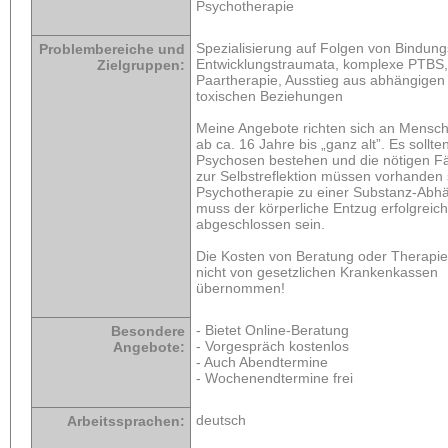
Psychotherapie
Spezialisierung auf Folgen von Bindungs
Problembereiche und
Entwicklungstraumata, komplexe PTBS, 
Zielgruppen:
Paartherapie, Ausstieg aus abhängigen
toxischen Beziehungen
Meine Angebote richten sich an Mensch
ab ca. 16 Jahre bis „ganz alt”. Es sollte
Psychosen bestehen und die nötigen Fä
zur Selbstreflektion müssen vorhanden 
Psychotherapie zu einer Substanz-Abhä
muss der körperliche Entzug erfolgreich
abgeschlossen sein.
Die Kosten von Beratung oder Therapi
nicht von gesetzlichen Krankenkassen
übernommen!
- Bietet Online-Beratung
Besondere
- Vorgespräch kostenlos
Angebote:
- Auch Abendtermine
- Wochenendtermine frei
deutsch
Arbeitssprachen: