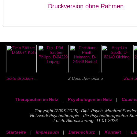
Druckversion ohne Rahmen
Seite drucken ...
2 Besucher online
Zum Se
Therapeuten im Netz
|
Psychologen im Netz
|
Coache
Copyright (2005-2025): Dipl.-Psych. Manfred Soeder
Netzwerk Psychotherapie - die Psychotherapeuten-Su
Letzte Aktualisierung: 11.01.2026
Startseite
|
Impressum
|
Datenschutz
|
Kontakt
|
Li