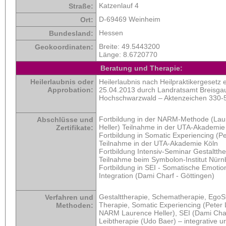
Katzenlauf 4
Straße:
D-69469 Weinheim
Ort:
Hessen
Bundesland:
Breite:
49.5443200
Geokoordinaten:
Länge:
8.6720770
Beratung und Therapie:
Heilerlaubnis oder
Heilerlaubnis nach Heilpraktikergesetz e
Approbation:
25.04.2013 durch Landratsamt Breisga
Hochschwarzwald – Aktenzeichen 330-
Fortbildung in der NARM-Methode (Lau
Abschlüsse und
Heller) Teilnahme in der UTA-Akademie
Zertifikate:
Fortbildung in Somatic Experiencing (Pe
Teilnahme in der UTA-Akademie Köln
Fortbildung Intensiv-Seminar Gestaltthe
Teilnahme beim Symbolon-Institut Nürn
Fortbildung in SEI - Somatische Emotio
Integration (Dami Charf - Göttingen)
Gestalttherapie, Schematherapie, EgoS
Verfahren und
Therapie, Somatic Experiencing (Peter 
Methoden:
NARM Laurence Heller), SEI (Dami Char
Leibtherapie (Udo Baer) – integrative u