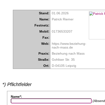
Stand:
01.06.2026
Name:
Patrick Riemer
Festnetz:
Mobil:
01736533207
Fax:
Web:
https://www.beziehung-
nach-mass.de
Praxis:
Beziehung nach Mass
Straße:
Gohliser Str. 35
Ort:
D-04105 Leipzig
*) Pflichtfelder
Name*:
(Absend