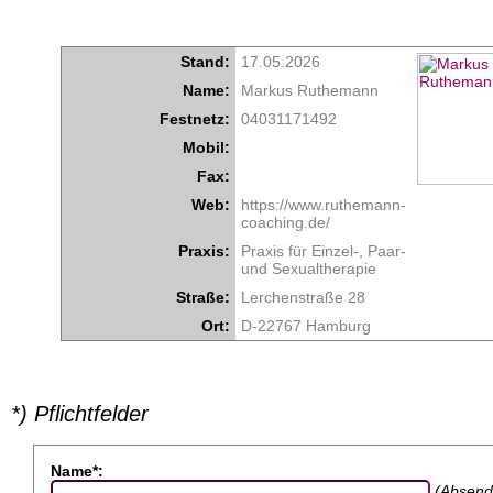
Stand:
17.05.2026
Name:
Markus Ruthemann
Festnetz:
04031171492
Mobil:
Fax:
Web:
https://www.ruthemann-
coaching.de/
Praxis:
Praxis für Einzel-, Paar-
und Sexualtherapie
Straße:
Lerchenstraße 28
Ort:
D-22767 Hamburg
*) Pflichtfelder
Name*:
(Absend