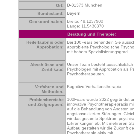
D-81373 München
Ort:
Bayern
Bundesland:
Breite: 48.1237900
Geokoordinaten:
Länge: 11.5436370
Beratung und Therapie:
Heilerlaubnis oder
Bei 100Fears behandeln Sie aussch
Approbation:
approbierte Psychologische Psych
mit hohem Spezialisierungsgrad.
Unser Team besteht ausschließlich
Abschlüsse und
Psychologen mit Approbation als P
Zertifikate:
Psychotherapeuten.
Kognitive Verhaltenstherapie.
Verfahren und
Methoden:
100Fears wurde 2022 gegründet un
Problembereiche
innovative Psychotherapiepraxis m
und Zielgruppen:
auf die Behandlung von Ängsten u
angstassoziierten Störungen. Gleic
wir das gesamte Spektrum psychis
Erkrankungen ab. Mit mehreren St
Aufbau gestalten wir die Zukunft de
Psychotherapie aktiv mit.