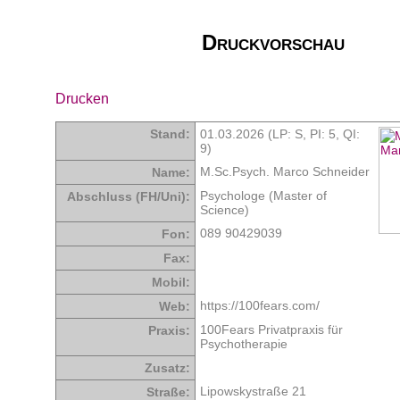
Druckvorschau
Drucken
Stand:
01.03.2026 (LP: S,
PI: 5
,
QI:
9
)
M.Sc.Psych. Marco Schneider
Name:
Psychologe (Master of
Abschluss (FH/Uni):
Science)
089 90429039
Fon:
Fax:
Mobil:
https://100fears.com/
Web:
100Fears Privatpraxis für
Praxis:
Psychotherapie
Zusatz:
Lipowskystraße 21
Straße: