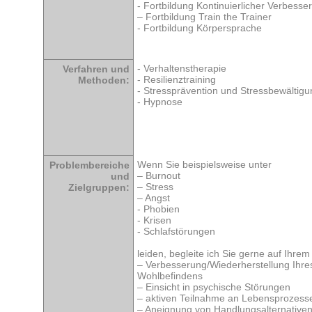
- Fortbildung Kontinuierlicher Verbess
– Fortbildung Train the Trainer
- Fortbildung Körpersprache
- Verhaltenstherapie
Verfahren und
- Resilienztraining
Methoden:
- Stressprävention und Stressbewältigu
- Hypnose
Wenn Sie beispielsweise unter
Problembereiche
– Burnout
und
– Stress
Zielgruppen:
– Angst
- Phobien
- Krisen
- Schlafstörungen
leiden, begleite ich Sie gerne auf Ihre
– Verbesserung/Wiederherstellung Ihre
Wohlbefindens
– Einsicht in psychische Störungen
– aktiven Teilnahme an Lebensprozess
– Aneignung von Handlungsalternativen