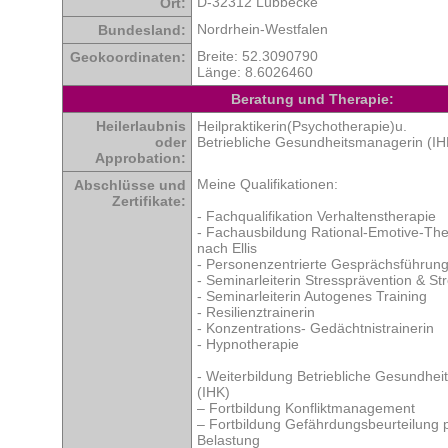
D-32312 Lübbecke
Ort:
Nordrhein-Westfalen
Bundesland:
Breite: 52.3090790
Geokoordinaten:
Länge: 8.6026460
Beratung und Therapie:
Heilerlaubnis
Heilpraktikerin(Psychotherapie)u.
oder
Betriebliche Gesundheitsmanagerin (IH
Approbation:
Meine Qualifikationen:
Abschlüsse und
Zertifikate:
- Fachqualifikation Verhaltenstherapie
- Fachausbildung Rational-Emotive-Th
nach Ellis
- Personenzentrierte Gesprächsführun
- Seminarleiterin Stressprävention & S
- Seminarleiterin Autogenes Training
- Resilienztrainerin
- Konzentrations- Gedächtnistrainerin
- Hypnotherapie
- Weiterbildung Betriebliche Gesundhe
(IHK)
– Fortbildung Konfliktmanagement
– Fortbildung Gefährdungsbeurteilung 
Belastung