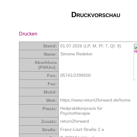
Druckvorschau
Drucken
Stand:
01.07.2026 (LP: M,
PI: 7
,
QI: 9
)
Simone Redeker
Name:
Abschluss
(FH/Uni):
05741/2399500
Fon:
Fax:
Mobil:
https://www.return2forward.de/home
Web:
Heilpraktikerpraxis für
Praxis:
Psychotherapie
return2forward
Zusatz:
Franz-Liszt-Straße 2 a
Straße: